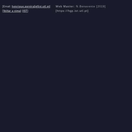
[Email:
henrique.pereira[at]ist.utl.pt
]
Web Master:
N.Benavente [2019]
[
Voltar a cima
] [
IST
]
[https://hgp.ist.utl.pt]