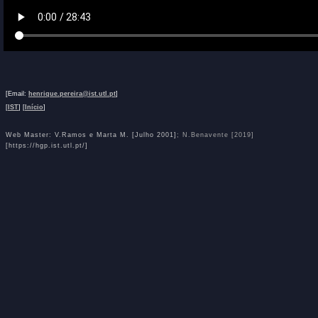
[Email:
henrique.pereira@ist.utl.pt
]
[
IST
] [
Início
]
Web Master: V.Ramos e Marta M. [Julho 2001]
; N.Benavente [2019]
[https://hgp.ist.utl.pt/]